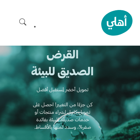
خطى
لى
لمحتوى
القرض
الصديق للبيئة
تمويل أخضر لمستقبل أفضل
كن جزءًا من التغيير! احصل على
تمويل كامل لشراء منتجات أو
خدمات صديقة للبيئة بفائدة
صفر%، وسدد ثمنها بالأقساط.