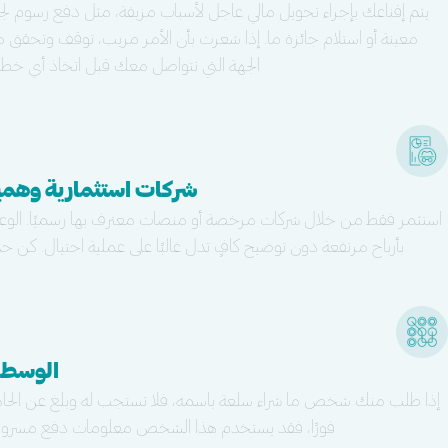
يتم إقناعك بإجراء تحويل مالي عاجل لأسباب مزيفة، مثل دفع رسوم لج
معينة أو استلام جائزة ما. إذا شعرت بأن الأمر مريب، توقف وتحقق 
الجهة التي تتواصل معك قبل اتخاذ أي خطو
شركات استثمارية وهمي
استثمر فقط من خلال شركات مرخصة أو منصات معترف بها رسميًا. الوع
بأرباح مرتفعة دون توضيح كافٍ تدل غالبًا على عملية احتيال. كن حذرً
الوسطا
إذا طلب منك شخص ما شراء سلعة باسمه، فلا تستجب له وبلغ عن الحاد
فورًا، فقد يستخدم هذا الشخص معلومات دفع مسروق