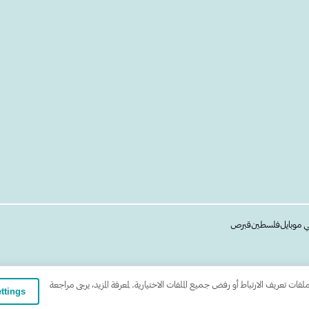
ي موبايل
فلسطين
قبرص
 تعريف الارتباط أو رفض جميع الملفات الاختيارية. لمعرفة المزيد، يرجى مراجعة
tings ∧