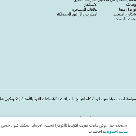
وظائف
الاستثمار
تواصل معنا
علاقات المستثمرين
شكاوى العملاء
العقّارات والأراضي المستملكة
متحف النميات
سياسة الخصوصية
الشروط والأحكام
الفروع والصرافات الآلية
ساعات الدوام
الأسئلة المتكررة
كون
أهل
جميع الحقوق محفوظة للبنك الأهلي الأردني Copyright © 2026
يستخدم هذا الموقع ملفات تعريف الارتباط (الكوكيز) لتحسين تجربتك. يمكنك قبول جميع ملفات
سياسة الخصوصية
الخاصة بنا.