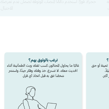
ة
حجزك فورًا. استخدم دائمًا المنصات الموثوقة لضمان عدم تعرضك
.
للاحتيال.
؟
ترغب بالوثوق بهم؟
ثمينة أو حتى
غالبًا ما يحاول المحتالون كسب ثقتك وبث الطمأنينة أثناء
اً.
الحديث معك. لا تتسرع، خذ وقتك وفكر جيدًا، واستشر
أكبر.
شخصًا تثق به قبل اتخاذ أي قرار.