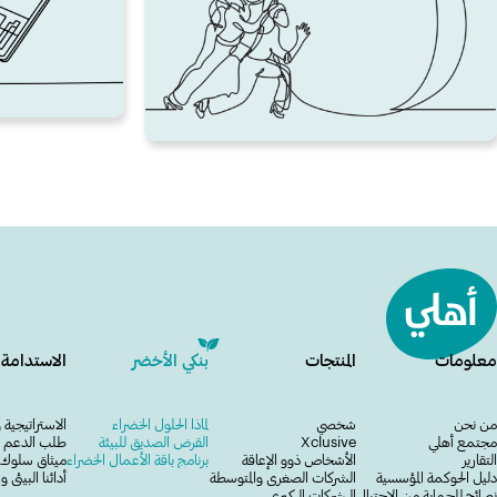
معلومات
المنتجات
بنكي الأخضر
الاستدامة 
من نحن
شخصي
لماذا الحلول الخضراء
الاستراتيجية و
مجتمع أهلي
Xclusive
القرض الصديق للبيئة
طلب الدعم وا
التقارير
الأشخاص ذوو الإعاقة
برنامج باقة الأعمال الخضراء
ميثاق سلوك م
دليل الحوكمة المؤسسية
الشركات الصغرى والمتوسطة
أدائنا البيئي
نصائح للحماية من الاحتيال
الـــشركات الـــكبرى