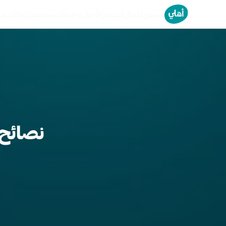
خطى
شخصي
أعمال
استثمر
الأخبار والحملات
مجتمعنا
وظائف
من
لى
لمحتوى
نصائح 