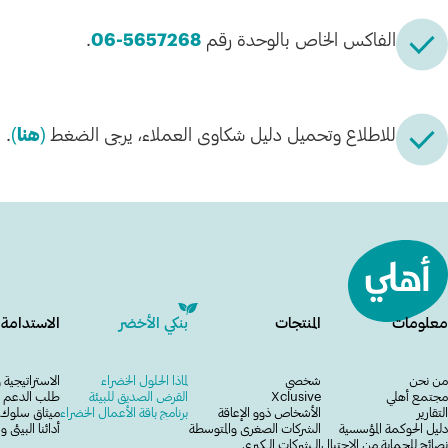
الفاكس الخاص بالوحدة رقم
5657268-06
.
للاطلاع وتحميل دليل شكاوى العملاء، يرجى الضغط
(
هنا
)
.
معلومات
المنتجات
بنكي الأخضر
الاستدامة 
من نحن
شخصي
لماذا الحلول الخضراء
الاستراتيجية و
مجتمع أهلي
Xclusive
القرض الصديق للبيئة
طلب الدعم وا
التقارير
الأشخاص ذوو الإعاقة
برنامج باقة الأعمال الخضراء
ميثاق سلوك م
دليل الحوكمة المؤسسية
الشركات الصغرى والمتوسطة
أدائنا البيئي
نصائح للحماية من الاحتيال
الـــشركات الـــكبرى