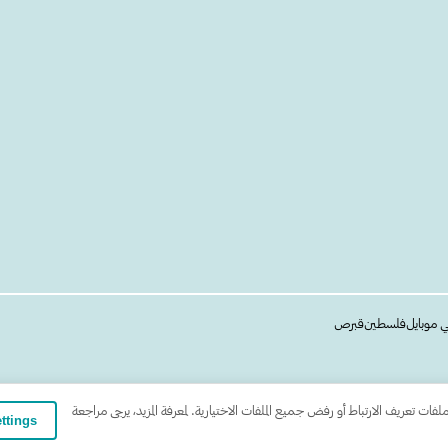
ي موبايل
فلسطين
قبرص
 تعريف الارتباط أو رفض جميع الملفات الاختيارية. لمعرفة المزيد، يرجى مراجعة
tings ∧