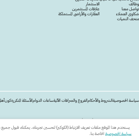
وظائف
الاستثمار
تواصل معنا
علاقات المستثمرين
شكاوى العملاء
العقّارات والأراضي المستملكة
متحف النميات
سياسة الخصوصية
الشروط والأحكام
الفروع والصرافات الآلية
ساعات الدوام
الأسئلة المتكررة
كون
أهل
جميع الحقوق محفوظة للبنك الأهلي الأردني Copyright © 2026
يستخدم هذا الموقع ملفات تعريف الارتباط (الكوكيز) لتحسين تجربتك. يمكنك قبول جميع ملفات
سياسة الخصوصية
الخاصة بنا.