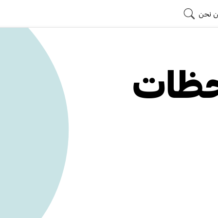
 نحن
احظات